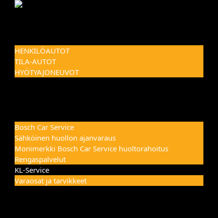
Skip
to
Toggle
ETUSIVU
content
Navigation
AUTOMYYNTI
HENKILÖAUTOT
TILA-AUTOT
HYÖTYAJONEUVOT
CARAVAN
FIAT PROFESSIONAL
ST – LEASING
HUOLTO
Bosch Car Service
Sähköinen huollon ajanvaraus
Monimerkki Bosch Car Service huoltorahoitus
Rengaspalvelut
KL-Service
Varaosat ja tarvikkeet
VAURIOKORJAUS
AUTON EHOSTUSPALVELUT
AUTONVUOKRAUS