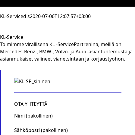
YHTEYSTIEDOT
KL-Service
d s
2020-07-06T12:07:57+03:00
KL-Service
Toimimme virallisena KL -ServicePartrenina, meillä on
Mercedes‐Benz‐, BMW‐, Volvo- ja Audi ‐asiantuntemusta ja
asianmukaiset välineet vianetsintään ja korjaustyöhön.
OTA YHTEYTTÄ
Nimi (pakollinen)
Sähköposti (pakollinen)