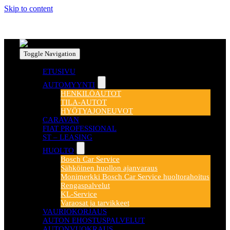
Skip to content
Toggle Navigation
ETUSIVU
AUTOMYYNTI
HENKILÖAUTOT
TILA-AUTOT
HYÖTYAJONEUVOT
CARAVAN
FIAT PROFESSIONAL
ST – LEASING
HUOLTO
Bosch Car Service
Sähköinen huollon ajanvaraus
Monimerkki Bosch Car Service huoltorahoitus
Rengaspalvelut
KL-Service
Varaosat ja tarvikkeet
VAURIOKORJAUS
AUTON EHOSTUSPALVELUT
AUTONVUOKRAUS