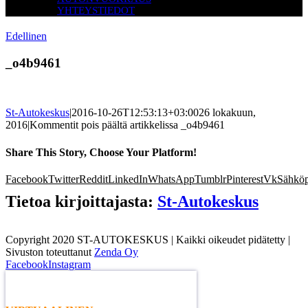
YHTEYSTIEDOT
Edellinen
_o4b9461
St-Autokeskus
|
2016-10-26T12:53:13+03:00
26 lokakuun,
2016
|
Kommentit pois päältä
artikkelissa _o4b9461
Share This Story, Choose Your Platform!
Facebook
Twitter
Reddit
LinkedIn
WhatsApp
Tumblr
Pinterest
Vk
Sähköp
Tietoa kirjoittajasta:
St-Autokeskus
Copyright 2020 ST-AUTOKESKUS | Kaikki oikeudet pidätetty |
Sivuston toteuttanut
Zenda Oy
Facebook
Instagram