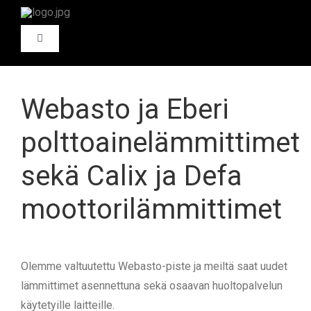
Skip
to
Toggle
content
Navigation
ETUSIVU
Webasto ja Eberi
AUTOMYYNTI
polttoainelämmittimet
HENKILÖAUTOT
sekä Calix ja Defa
CARAVAN
moottorilämmittimet
TILA-AUTOT
FIAT PROFESSIONAL
HYÖTYAJONEUVOT
ST – LEASING
Olemme valtuutettu Webasto-piste ja meiltä saat uudet
lämmittimet asennettuna sekä osaavan huoltopalvelun
HUOLTO
käytetyille laitteille.