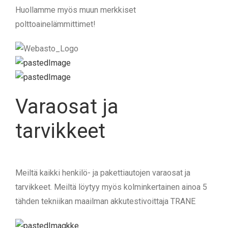
Huollamme myös muun merkkiset
polttoainelämmittimet!
Bosch Car Service
VAURIOKORJAUS
Sähköinen huollon ajanvaraus
AUTON EHOSTUSPALVELUT
Monimerkki Bosch Car Service huoltorahoitus
AUTONVUOKRAUS
Varaosat ja
tarvikkeet
Rengaspalvelut
YHTEYSTIEDOT
KL-Service
Meiltä kaikki henkilö- ja pakettiautojen varaosat ja
tarvikkeet​. Meiltä löytyy myös kolminkertainen ainoa 5
Varaosat ja tarvikkeet
tähden tekniikan maailman akkutestivoittaja TRANE