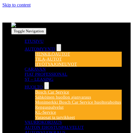
Skip to content
Toggle Navigation
ETUSIVU
AUTOMYYNTI
HENKILÖAUTOT
TILA-AUTOT
HYÖTYAJONEUVOT
CARAVAN
FIAT PROFESSIONAL
ST – LEASING
HUOLTO
Bosch Car Service
Sähköinen huollon ajanvaraus
Monimerkki Bosch Car Service huoltorahoitus
Rengaspalvelut
KL-Service
Varaosat ja tarvikkeet
VAURIOKORJAUS
AUTON EHOSTUSPALVELUT
AUTONVUOKRAUS