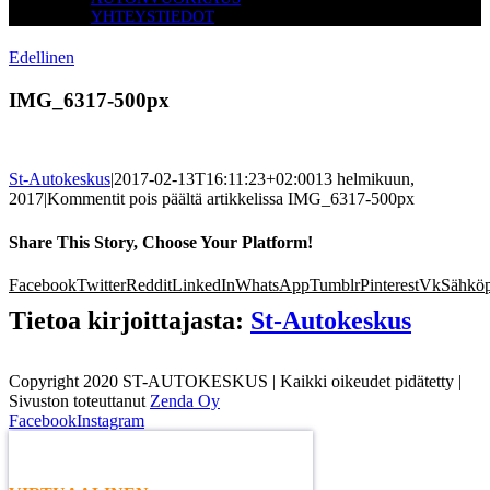
YHTEYSTIEDOT
Edellinen
IMG_6317-500px
St-Autokeskus
|
2017-02-13T16:11:23+02:00
13 helmikuun,
2017
|
Kommentit pois päältä
artikkelissa IMG_6317-500px
Share This Story, Choose Your Platform!
Facebook
Twitter
Reddit
LinkedIn
WhatsApp
Tumblr
Pinterest
Vk
Sähköp
Tietoa kirjoittajasta:
St-Autokeskus
Copyright 2020 ST-AUTOKESKUS | Kaikki oikeudet pidätetty |
Sivuston toteuttanut
Zenda Oy
Facebook
Instagram