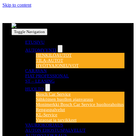
Skip to content
Toggle Navigation
ETUSIVU
AUTOMYYNTI
HENKILÖAUTOT
TILA-AUTOT
HYÖTYAJONEUVOT
CARAVAN
FIAT PROFESSIONAL
ST – LEASING
HUOLTO
Bosch Car Service
Sähköinen huollon ajanvaraus
Monimerkki Bosch Car Service huoltorahoitus
Rengaspalvelut
KL-Service
Varaosat ja tarvikkeet
VAURIOKORJAUS
AUTON EHOSTUSPALVELUT
AUTONVUOKRAUS