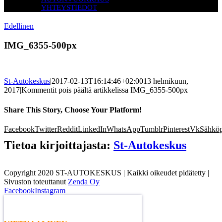
YHTEYSTIEDOT
Edellinen
IMG_6355-500px
St-Autokeskus
|
2017-02-13T16:14:46+02:00
13 helmikuun,
2017
|
Kommentit pois päältä
artikkelissa IMG_6355-500px
Share This Story, Choose Your Platform!
Facebook
Twitter
Reddit
LinkedIn
WhatsApp
Tumblr
Pinterest
Vk
Sähköp
Tietoa kirjoittajasta:
St-Autokeskus
Copyright 2020 ST-AUTOKESKUS | Kaikki oikeudet pidätetty |
Sivuston toteuttanut
Zenda Oy
Facebook
Instagram