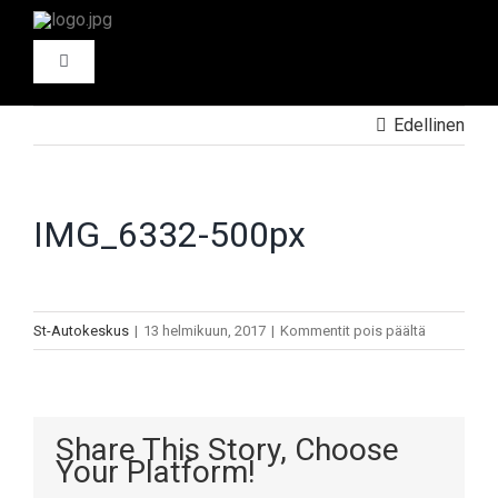
Skip
to
Toggle
content
Navigation
ETUSIVU
Edellinen
AUTOMYYNTI
IMG_6332-500px
HENKILÖAUTOT
CARAVAN
artikkelissa
St-Autokeskus
|
13 helmikuun, 2017
|
Kommentit pois päältä
TILA-AUTOT
FIAT PROFESSIONAL
IMG_6332-
500px
HYÖTYAJONEUVOT
ST – LEASING
Share This Story, Choose
Your Platform!
HUOLTO