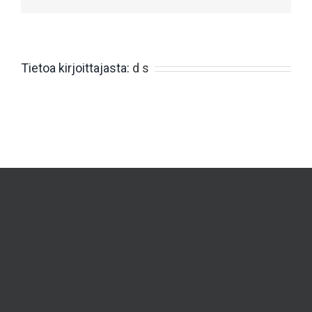
Rengaspalvelut
YHTEYSTIEDOT
KL-Service
Tietoa kirjoittajasta:
d s
Varaosat ja tarvikkeet