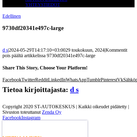
YHTEYSTIEDOT
Edellinen
9730df20341e497c-large
d s
|
2024-05-29T14:17:10+03:00
29 toukokuun, 2024
|
Kommentit
pois päältä
artikkelissa 9730df20341e497c-large
Share This Story, Choose Your Platform!
Facebook
Twitter
Reddit
LinkedIn
WhatsApp
Tumblr
Pinterest
Vk
Sähköp
Tietoa kirjoittajasta:
d s
Copyright 2020 ST-AUTOKESKUS | Kaikki oikeudet pidätetty |
Sivuston toteuttanut
Zenda Oy
Facebook
Instagram