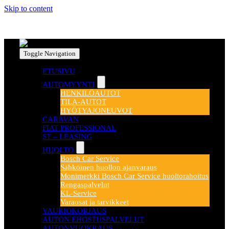
Skip to content
Toggle Navigation
ETUSIVU
AUTOMYYNTI
HENKILÖAUTOT
TILA-AUTOT
HYÖTYAJONEUVOT
CARAVAN
FIAT PROFESSIONAL
ST – LEASING
HUOLTO
Bosch Car Service
Sähköinen huollon ajanvaraus
Monimerkki Bosch Car Service huoltorahoitus
Rengaspalvelut
KL-Service
Varaosat ja tarvikkeet
VAURIOKORJAUS
AUTON EHOSTUSPALVELUT
AUTONVUOKRAUS