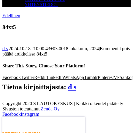
YHTEYSTIEDOT
Edellinen
84xt5
d s
|
2024-10-18T10:00:43+03:00
18 lokakuun, 2024
|
Kommentit pois
päältä
artikkelissa 84xt5
Share This Story, Choose Your Platform!
Facebook
Twitter
Reddit
LinkedIn
WhatsApp
Tumblr
Pinterest
Vk
Sähköp
Tietoa kirjoittajasta:
d s
Copyright 2020 ST-AUTOKESKUS | Kaikki oikeudet pidätetty |
Sivuston toteuttanut
Zenda Oy
Facebook
Instagram