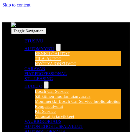
Skip to content
Toggle Navigation
ETUSIVU
AUTOMYYNTI
HENKILÖAUTOT
TILA-AUTOT
HYÖTYAJONEUVOT
CARAVAN
FIAT PROFESSIONAL
ST – LEASING
HUOLTO
Bosch Car Service
Sähköinen huollon ajanvaraus
Monimerkki Bosch Car Service huoltorahoitus
Rengaspalvelut
KL-Service
Varaosat ja tarvikkeet
VAURIOKORJAUS
AUTON EHOSTUSPALVELUT
AUTONVUOKRAUS