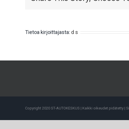
Tietoa kirjoittajasta:
d s
Copyright 2020 ST-AUTOKESKUS | Kaikki oikeudet pidätetty | S