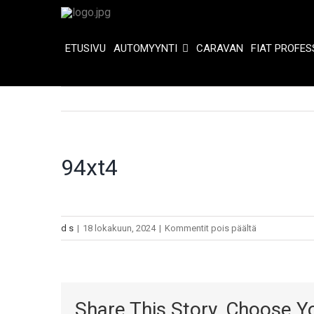
Skip
to
content
ETUSIVU
AUTOMYYNTI
CARAVAN
FIAT PROFES
94xt4
artikkelissa
d s
|
18 lokakuun, 2024
|
Kommentit pois päältä
94xt4
Share This Story, Choose Y