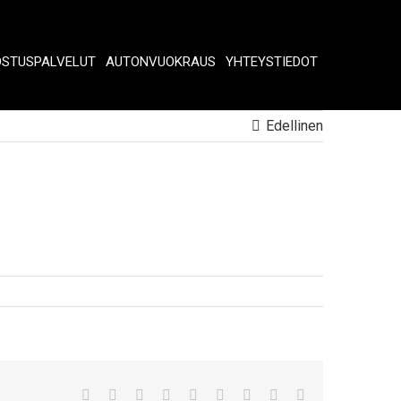
OSTUSPALVELUT
AUTONVUOKRAUS
YHTEYSTIEDOT
Edellinen
Facebook
Twitter
Reddit
LinkedIn
WhatsApp
Tumblr
Pinterest
Vk
Sähköposti