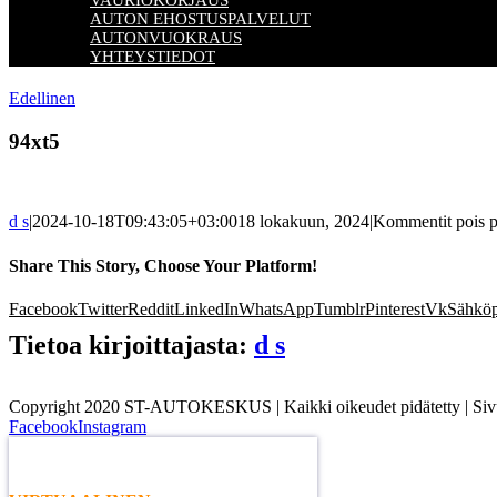
VAURIOKORJAUS
AUTON EHOSTUSPALVELUT
AUTONVUOKRAUS
YHTEYSTIEDOT
Edellinen
94xt5
d s
|
2024-10-18T09:43:05+03:00
18 lokakuun, 2024
|
Kommentit pois p
Share This Story, Choose Your Platform!
Facebook
Twitter
Reddit
LinkedIn
WhatsApp
Tumblr
Pinterest
Vk
Sähköp
Tietoa kirjoittajasta:
d s
Copyright 2020 ST-AUTOKESKUS | Kaikki oikeudet pidätetty | Sivu
Facebook
Instagram