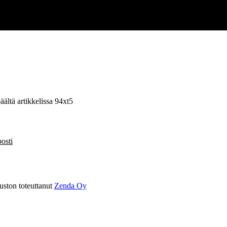
äältä
artikkelissa 94xt5
osti
ston toteuttanut
Zenda Oy