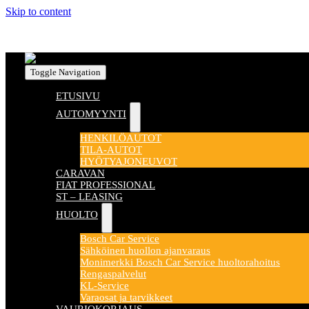
Skip to content
Toggle Navigation
ETUSIVU
AUTOMYYNTI
HENKILÖAUTOT
TILA-AUTOT
HYÖTYAJONEUVOT
CARAVAN
FIAT PROFESSIONAL
ST – LEASING
HUOLTO
Bosch Car Service
Sähköinen huollon ajanvaraus
Monimerkki Bosch Car Service huoltorahoitus
Rengaspalvelut
KL-Service
Varaosat ja tarvikkeet