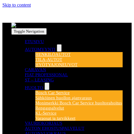
Skip to content
Toggle Navigation
ETUSIVU
AUTOMYYNTI
HENKILÖAUTOT
TILA-AUTOT
HYÖTYAJONEUVOT
CARAVAN
FIAT PROFESSIONAL
ST – LEASING
HUOLTO
Bosch Car Service
Sähköinen huollon ajanvaraus
Monimerkki Bosch Car Service huoltorahoitus
Rengaspalvelut
KL-Service
Varaosat ja tarvikkeet
VAURIOKORJAUS
AUTON EHOSTUSPALVELUT
AUTONVUOKRAUS