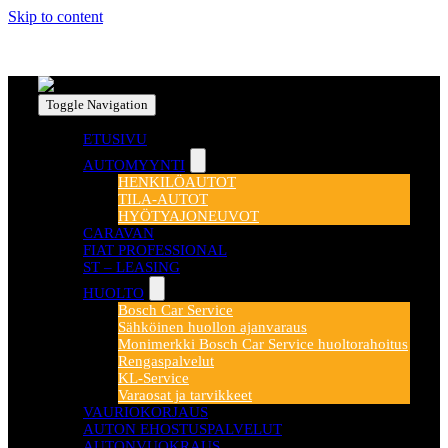
Skip to content
Toggle Navigation
ETUSIVU
AUTOMYYNTI
HENKILÖAUTOT
TILA-AUTOT
HYÖTYAJONEUVOT
CARAVAN
FIAT PROFESSIONAL
ST – LEASING
HUOLTO
Bosch Car Service
Sähköinen huollon ajanvaraus
Monimerkki Bosch Car Service huoltorahoitus
Rengaspalvelut
KL-Service
Varaosat ja tarvikkeet
VAURIOKORJAUS
AUTON EHOSTUSPALVELUT
AUTONVUOKRAUS