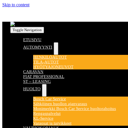
Skip to content
Toggle Navigation
ETUSIVU
AUTOMYYNTI
HENKILÖAUTOT
TILA-AUTOT
HYÖTYAJONEUVOT
CARAVAN
FIAT PROFESSIONAL
ST – LEASING
HUOLTO
Bosch Car Service
Sähköinen huollon ajanvaraus
Monimerkki Bosch Car Service huoltorahoitus
Rengaspalvelut
KL-Service
Varaosat ja tarvikkeet