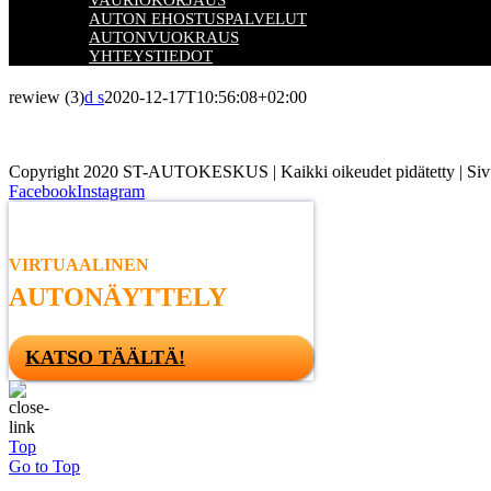
VAURIOKORJAUS
AUTON EHOSTUSPALVELUT
AUTONVUOKRAUS
YHTEYSTIEDOT
rewiew (3)
d s
2020-12-17T10:56:08+02:00
Copyright 2020 ST-AUTOKESKUS | Kaikki oikeudet pidätetty | Sivu
Facebook
Instagram
VIRTUAALINEN
AUTONÄYTTELY
KATSO TÄÄLTÄ!
Top
Go to Top