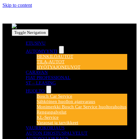
Skip to content
Toggle Navigation
ETUSIVU
AUTOMYYNTI
HENKILÖAUTOT
TILA-AUTOT
HYÖTYAJONEUVOT
CARAVAN
FIAT PROFESSIONAL
ST – LEASING
HUOLTO
Bosch Car Service
Sähköinen huollon ajanvaraus
Monimerkki Bosch Car Service huoltorahoitus
Rengaspalvelut
KL-Service
Varaosat ja tarvikkeet
VAURIOKORJAUS
AUTON EHOSTUSPALVELUT
AUTONVUOKRAUS