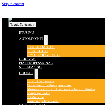
Skip to content
Toggle Navigation
ETUSIVU
AUTOMYYNTI
HENKILÖAUTOT
TILA-AUTOT
HYÖTYAJONEUVOT
CARAVAN
FIAT PROFESSIONAL
ST – LEASING
HUOLTO
Bosch Car Service
Sähköinen huollon ajanvaraus
Monimerkki Bosch Car Service huoltorahoitus
Rengaspalvelut
KL-Service
Varaosat ja tarvikkeet