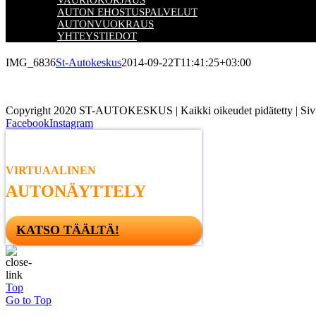
VAURIOKORJAUS
AUTON EHOSTUSPALVELUT
AUTONVUOKRAUS
YHTEYSTIEDOT
IMG_6836
St-Autokeskus
2014-09-22T11:41:25+03:00
Copyright 2020 ST-AUTOKESKUS | Kaikki oikeudet pidätetty | Sivu
Facebook
Instagram
VIRTUAALINEN
AUTONÄYTTELY
KATSO TÄÄLTÄ!
Top
Go to Top