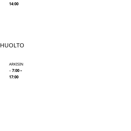
14:00
myynti@st-
autokeskus.fi
HUOLTO
ARKISIN
–
7:00 –
17:00