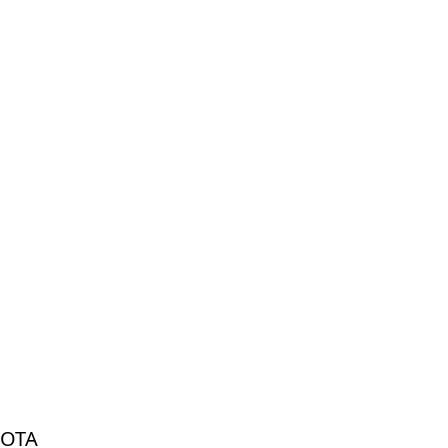
VILLE
SANTAMAA
040
772
7740
ISMO
SAARINEN
040
5010
183
OTA