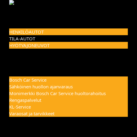
Skip
to
Toggle
ETUSIVU
content
Navigation
AUTOMYYNTI
HENKILÖAUTOT
TILA-AUTOT
HYÖTYAJONEUVOT
CARAVAN
FIAT PROFESSIONAL
ST – LEASING
HUOLTO
Bosch Car Service
Sähköinen huollon ajanvaraus
Monimerkki Bosch Car Service huoltorahoitus
Rengaspalvelut
KL-Service
Varaosat ja tarvikkeet
VAURIOKORJAUS
AUTON EHOSTUSPALVELUT
AUTONVUOKRAUS