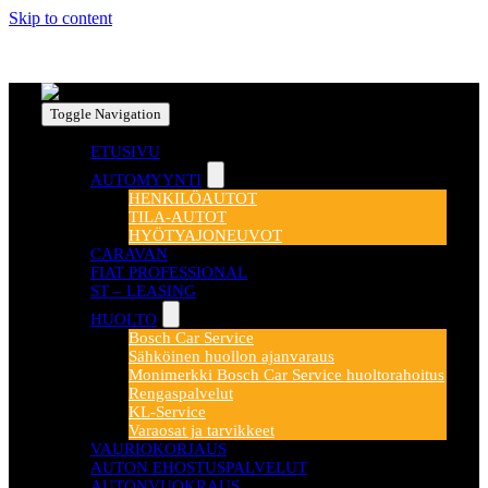
Skip to content
Toggle Navigation
ETUSIVU
AUTOMYYNTI
HENKILÖAUTOT
TILA-AUTOT
HYÖTYAJONEUVOT
CARAVAN
FIAT PROFESSIONAL
ST – LEASING
HUOLTO
Bosch Car Service
Sähköinen huollon ajanvaraus
Monimerkki Bosch Car Service huoltorahoitus
Rengaspalvelut
KL-Service
Varaosat ja tarvikkeet
VAURIOKORJAUS
AUTON EHOSTUSPALVELUT
AUTONVUOKRAUS