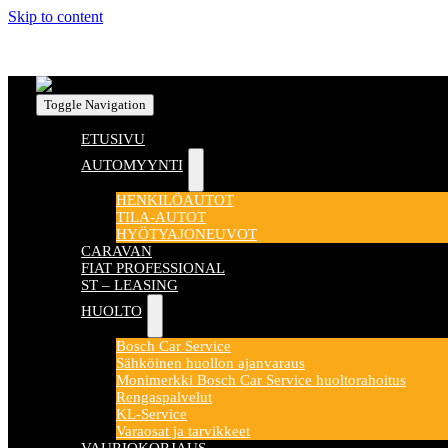
Skip to content
Toggle Navigation
ETUSIVU
AUTOMYYNTI
HENKILÖAUTOT
TILA-AUTOT
HYÖTYAJONEUVOT
CARAVAN
FIAT PROFESSIONAL
ST – LEASING
HUOLTO
Bosch Car Service
Sähköinen huollon ajanvaraus
Monimerkki Bosch Car Service huoltorahoitus
Rengaspalvelut
KL-Service
Varaosat ja tarvikkeet