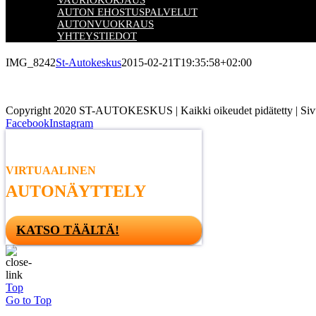
VAURIOKORJAUS
AUTON EHOSTUSPALVELUT
AUTONVUOKRAUS
YHTEYSTIEDOT
IMG_8242
St-Autokeskus
2015-02-21T19:35:58+02:00
Copyright 2020 ST-AUTOKESKUS | Kaikki oikeudet pidätetty | Sivu
Facebook
Instagram
VIRTUAALINEN
AUTONÄYTTELY
KATSO TÄÄLTÄ!
Top
Go to Top