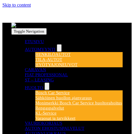
Skip to content
Toggle Navigation
ETUSIVU
AUTOMYYNTI
HENKILÖAUTOT
TILA-AUTOT
HYÖTYAJONEUVOT
CARAVAN
FIAT PROFESSIONAL
ST – LEASING
HUOLTO
Bosch Car Service
Sähköinen huollon ajanvaraus
Monimerkki Bosch Car Service huoltorahoitus
Rengaspalvelut
KL-Service
Varaosat ja tarvikkeet
VAURIOKORJAUS
AUTON EHOSTUSPALVELUT
AUTONVUOKRAUS