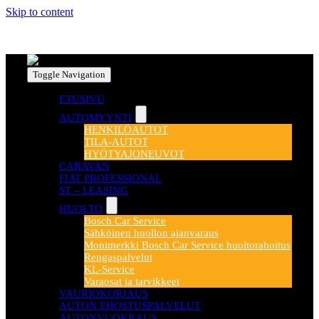
Skip to content
Toggle Navigation
ETUSIVU
AUTOMYYNTI
HENKILÖAUTOT
TILA-AUTOT
HYÖTYAJONEUVOT
CARAVAN
FIAT PROFESSIONAL
ST – LEASING
HUOLTO
Bosch Car Service
Sähköinen huollon ajanvaraus
Monimerkki Bosch Car Service huoltorahoitus
Rengaspalvelut
KL-Service
Varaosat ja tarvikkeet
VAURIOKORJAUS
AUTON EHOSTUSPALVELUT
AUTONVUOKRAUS