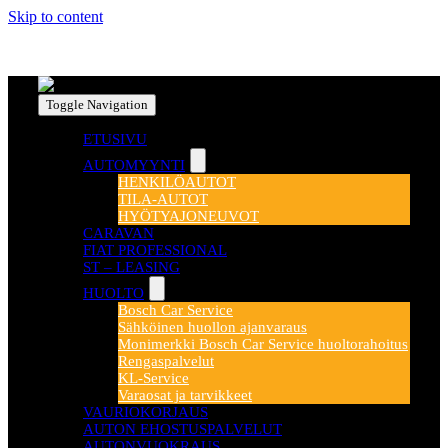
Skip to content
Toggle Navigation
ETUSIVU
AUTOMYYNTI
HENKILÖAUTOT
TILA-AUTOT
HYÖTYAJONEUVOT
CARAVAN
FIAT PROFESSIONAL
ST – LEASING
HUOLTO
Bosch Car Service
Sähköinen huollon ajanvaraus
Monimerkki Bosch Car Service huoltorahoitus
Rengaspalvelut
KL-Service
Varaosat ja tarvikkeet
VAURIOKORJAUS
AUTON EHOSTUSPALVELUT
AUTONVUOKRAUS