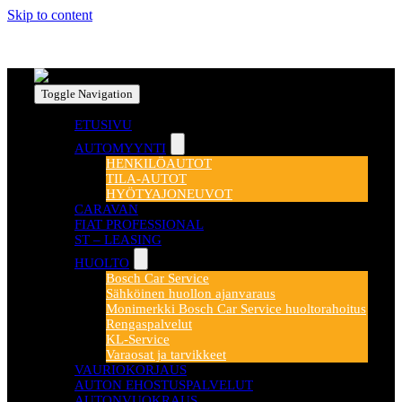
Skip to content
Toggle Navigation
ETUSIVU
AUTOMYYNTI
HENKILÖAUTOT
TILA-AUTOT
HYÖTYAJONEUVOT
CARAVAN
FIAT PROFESSIONAL
ST – LEASING
HUOLTO
Bosch Car Service
Sähköinen huollon ajanvaraus
Monimerkki Bosch Car Service huoltorahoitus
Rengaspalvelut
KL-Service
Varaosat ja tarvikkeet
VAURIOKORJAUS
AUTON EHOSTUSPALVELUT
AUTONVUOKRAUS