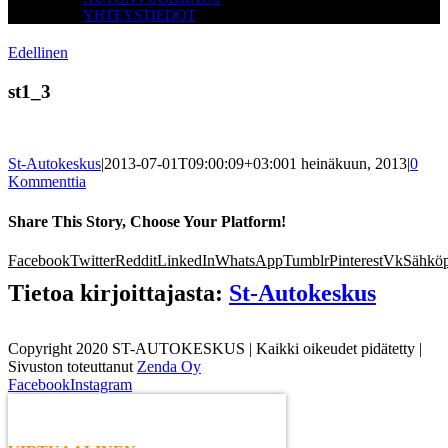
YHTEYSTIEDOT
Edellinen
st1_3
St-Autokeskus
|
2013-07-01T09:00:09+03:00
1 heinäkuun, 2013
|
0
Kommenttia
Share This Story, Choose Your Platform!
Facebook
Twitter
Reddit
LinkedIn
WhatsApp
Tumblr
Pinterest
Vk
Sähköp
Tietoa kirjoittajasta:
St-Autokeskus
Copyright 2020 ST-AUTOKESKUS | Kaikki oikeudet pidätetty |
Sivuston toteuttanut
Zenda Oy
Facebook
Instagram