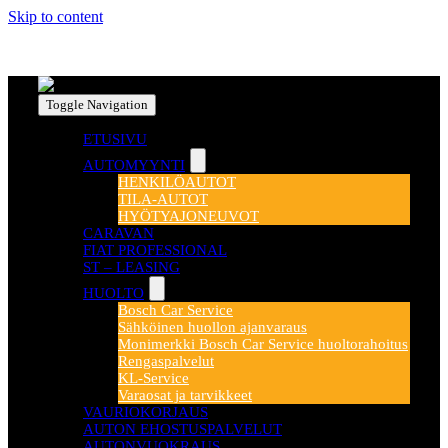
Skip to content
Toggle Navigation
ETUSIVU
AUTOMYYNTI
HENKILÖAUTOT
TILA-AUTOT
HYÖTYAJONEUVOT
CARAVAN
FIAT PROFESSIONAL
ST – LEASING
HUOLTO
Bosch Car Service
Sähköinen huollon ajanvaraus
Monimerkki Bosch Car Service huoltorahoitus
Rengaspalvelut
KL-Service
Varaosat ja tarvikkeet
VAURIOKORJAUS
AUTON EHOSTUSPALVELUT
AUTONVUOKRAUS